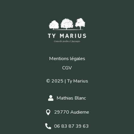
Mentions légales
CGV
© 2025 | Ty Marius
Mathias Blanc

29770 Audierne

06 83 87 39 63
